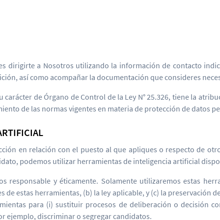
 dirigirte a Nosotros utilizando la información de contacto indic
tición, así como acompañar la documentación que consideres necesar
rácter de Órgano de Control de la Ley N° 25.326, tiene la atribu
iento de las normas vigentes en materia de protección de datos pe
ARTIFICIAL
lección en relación con el puesto al que apliques o respecto de 
dato, podemos utilizar herramientas de inteligencia artificial disp
os responsable y éticamente. Solamente utilizaremos estas herr
 de estas herramientas, (b) la ley aplicable, y (c) la preservación 
amientas para (i) sustituir procesos de deliberación o decisión c
 por ejemplo, discriminar o segregar candidatos.