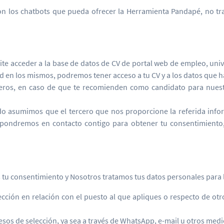
con los chatbots que pueda ofrecer la Herramienta Pandapé, no trat
te acceder a la base de datos de CV de portal web de empleo, unive
ad en los mismos, podremos tener acceso a tu CV y a los datos que h
ceros, en caso de que te recomienden como candidato para nuest
o asumimos que el tercero que nos proporcione la referida inform
s pondremos en contacto contigo para obtener tu consentimient
s tu consentimiento y Nosotros tratamos tus datos personales para l
elección en relación con el puesto al que apliques o respecto de 
os de selección, ya sea a través de WhatsApp, e-mail u otros medi